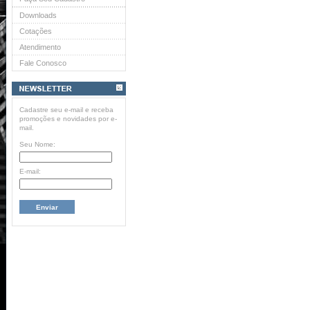
Downloads
Cotações
Atendimento
Fale Conosco
Cadastre seu e-mail e receba
promoções e novidades por e-
mail.
Seu Nome:
E-mail: